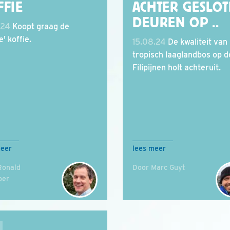
FFIE
ACHTER GESLO
DEUREN OP ..
.24
Koopt graag de
' koffie.
15.08.24
De kwaliteit van
tropisch laaglandbos op d
Filipijnen holt achteruit.
meer
lees meer
Ronald
Door Marc Guyt
ber