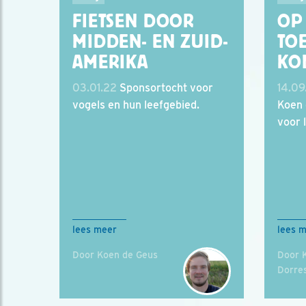
FIETSEN DOOR
OP 
MIDDEN- EN ZUID-
TO
AMERIKA
KO
03.01.22
Sponsortocht voor
14.09
vogels en hun leefgebied.
Koen 
voor 
lees meer
lees 
Door Koen de Geus
Door 
Dorres