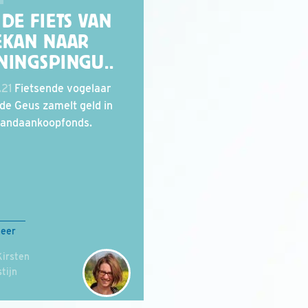
DE FIETS VAN
EKAN NAAR
NINGSPINGU..
.21
Fietsende vogelaar
de Geus zamelt geld in
landaankoopfonds.
meer
Kirsten
tijn