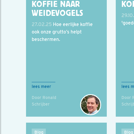
KOFFIE NAAR
KO
WEIDEVOGELS
29.10
'goede
27.02.25
Hoe eerlijke koffie
ook onze grutto’s helpt
beschermen.
lees meer
lees 
Door Ronald
Door 
Schrijber
Schrij
Blog
Blog