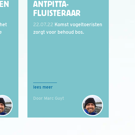
TEN
ANTPITTA-
FLUISTERAAR
 het
22.07.22
Komst vogeltoeristen
e
zorgt voor behoud bos.
lees meer
Door Marc Guyt