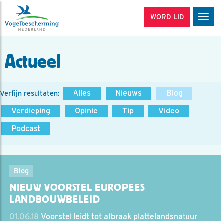
WORD LID
Men
Actueel
Alles
Nieuws
Blog
Verfijn resultaten:
Verdieping
Opinie
Tip
Video
Podcast
Blog
NIEUW VOORSTEL EUROPEES
LANDBOUWBELEID
01.06.18
Voorstel leidt tot afbraak plattelandsnatuur