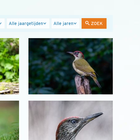
Jaargetijden
Jaren
ZOEK