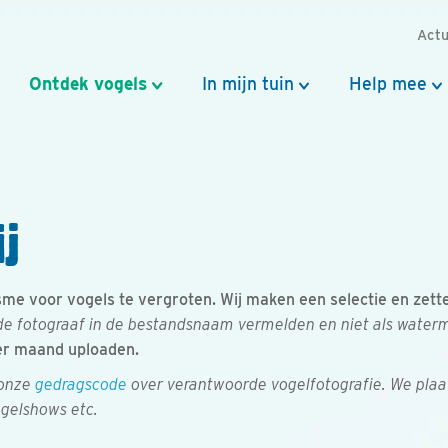
Actu
Ontdek vogels
In mijn tuin
Help mee
j
e voor vogels te vergroten. Wij maken een selectie en zetten 
e fotograaf in de bestandsnaam vermelden en niet als watermer
er maand uploaden.
 onze
gedragscode
over verantwoorde vogelfotografie. We plaa
ogelshows etc.