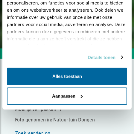
personaliseren, om functies voor social media te bieden 
en om ons websiteverkeer te analyseren. Ook delen we 
informatie over uw gebruik van onze site met onze 
partners voor social media, adverteren en analyse. Deze 
partners kunnen deze gegevens combineren met andere 
informatie die u aan ze heeft verstrekt of die ze hebben 
verzameld op basis van uw gebruik van hun services.
Volgende foto
Vorige foto
Details tonen
ERG SCHUW, TOCH GELUKT !
Alles toestaan
Door Jan Maijen | Geplaatst op zondag 1 maart
Aanpassen
2020 |
1941 views
Moeilijk te "pakken" !
Foto genomen in: Natuurtuin Dongen
Zoek verder op