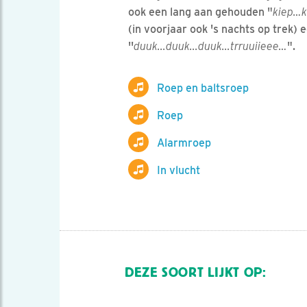
ook een lang aan gehouden "
kiep…k
(in voorjaar ook 's nachts op trek) 
''
duuk...duuk...duuk...trruuiieee…
".
Roep en baltsroep
Roep
Alarmroep
In vlucht
DEZE SOORT LIJKT OP: