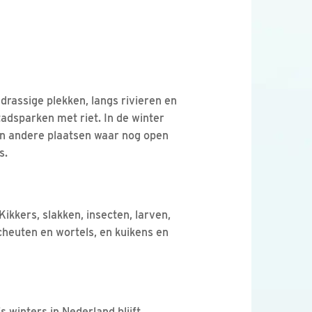
drassige plekken, langs rivieren en
tadsparken met riet. In de winter
en andere plaatsen waar nog open
s.
 Kikkers, slakken, insecten, larven,
cheuten en wortels, en kuikens en
s winters in Nederland blijft.