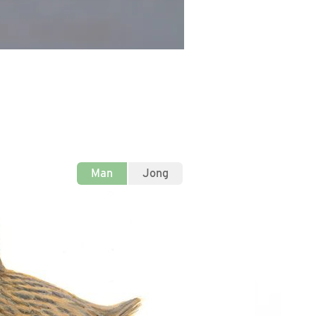
Man
Jong