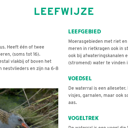
LEEFWIJZE
LEEFGEBIED
Moerasgebieden met riet en 
us. Heeft één of twee
meren in rietkragen ook in s
ieren, (soms tot 16).
ook bij afwateringskanalen 
tal vlakbij of boven het
(stromend) water te vinden i
n nestvlieders en zijn na 6-8
VOEDSEL
De waterral is een alleseter.
ster openen
visjes, garnalen, maar ook s
aas.
VOGELTREK
De waterral is een vogel die '