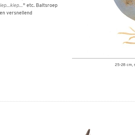
iep…kiep...
" etc. Baltsroep
een versnellend
25-28 cm, 