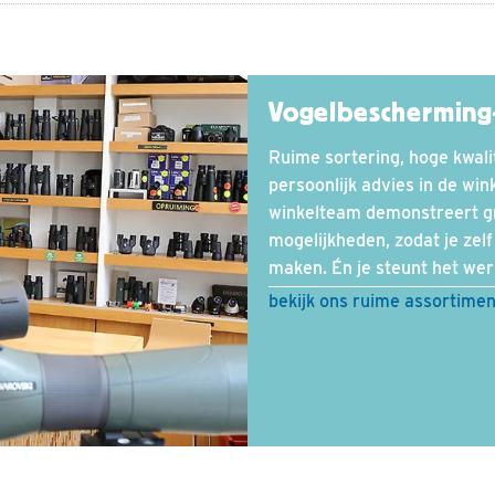
Vogelbescherming
Ruime sortering, hoge kwalit
persoonlijk advies in de win
winkelteam demonstreert gr
mogelijkheden, zodat je zelf
maken. Én je steunt het we
bekijk ons ruime assortime