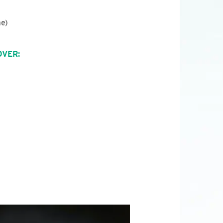
ae)
OVER: