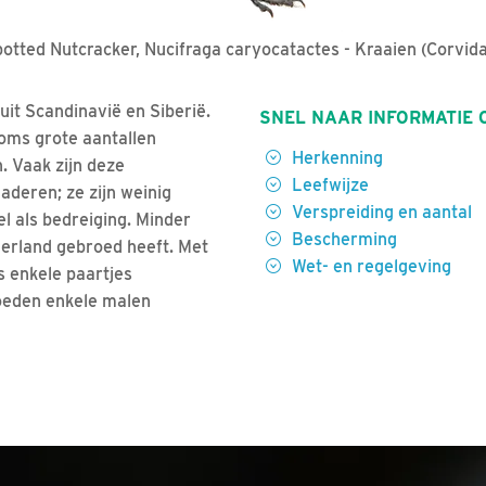
otted Nutcracker, Nucifraga caryocatactes - Kraaien (Corvid
uit Scandinavië en Siberië.
SNEL NAAR INFORMATIE 
soms grote aantallen
Herkenning
. Vaak zijn deze
Leefwijze
aderen; ze zijn weinig
Verspreiding en aantal
l als bedreiging. Minder
Bescherming
derland gebroed heeft. Met
Wet- en regelgeving
s enkele paartjes
roeden enkele malen