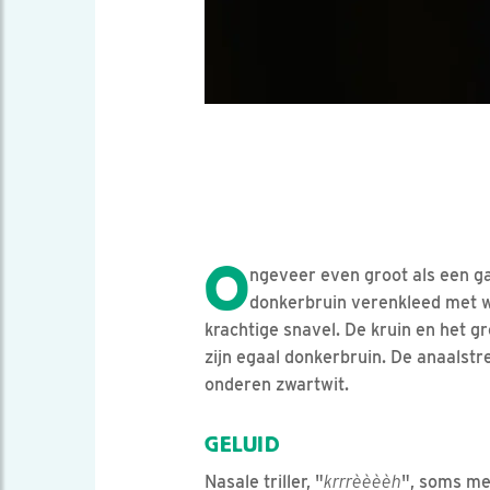
O
ngeveer even groot als een g
donkerbruin verenkleed met w
krachtige snavel. De kruin en het g
zijn egaal donkerbruin. De anaalstre
onderen zwartwit.
GELUID
Nasale triller, "
krrrèèèèh
", soms me