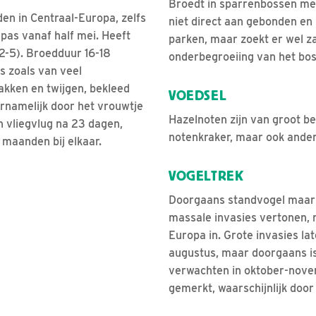
Broedt in sparrenbossen met 
en in Centraal-Europa, zelfs
niet direct aan gebonden en 
 pas vanaf half mei. Heeft
parken, maar zoekt er wel z
(2-5). Broedduur 16-18
onderbegroeiing van het bos
s zoals van veel
takken en twijgen, bekleed
VOEDSEL
rnamelijk door het vrouwtje
Hazelnoten zijn van groot b
n vliegvlug na 23 dagen,
notenkraker, maar ook ander
3 maanden bij elkaar.
VOGELTREK
Doorgaans standvogel maar
massale invasies vertonen,
Europa in. Grote invasies lat
augustus, maar doorgaans is
verwachten in oktober-nove
gemerkt, waarschijnlijk door