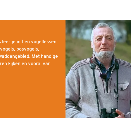
leer je in tien vogellessen
vogels, bosvogels,
 waddengebied. Met handige
eren kijken en vooral van