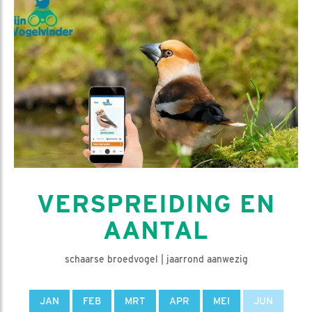
VERSPREIDING EN
AANTAL
schaarse broedvogel | jaarrond aanwezig
JAN
FEB
MRT
APR
MEI
JUN