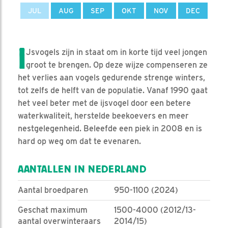
JUL
AUG
SEP
OKT
NOV
DEC
I
Jsvogels zijn in staat om in korte tijd veel jongen
groot te brengen. Op deze wijze compenseren ze
het verlies aan vogels gedurende strenge winters,
tot zelfs de helft van de populatie. Vanaf 1990 gaat
het veel beter met de ijsvogel door een betere
waterkwaliteit, herstelde beekoevers en meer
nestgelegenheid. Beleefde een piek in 2008 en is
hard op weg om dat te evenaren.
AANTALLEN IN NEDERLAND
Aantal broedparen
950-1100 (2024)
Geschat maximum
1500-4000 (2012/13-
aantal overwinteraars
2014/15)