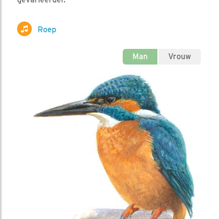
Roep
Man
Vrouw