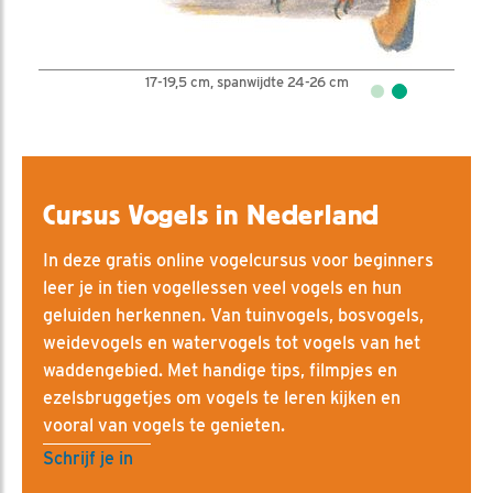
17-19,5 cm, spanwijdte 24-26 cm
Cursus Vogels in Nederland
In deze gratis online vogelcursus voor beginners
leer je in tien vogellessen veel vogels en hun
geluiden herkennen. Van tuinvogels, bosvogels,
weidevogels en watervogels tot vogels van het
waddengebied. Met handige tips, filmpjes en
ezelsbruggetjes om vogels te leren kijken en
vooral van vogels te genieten.
Schrijf je in