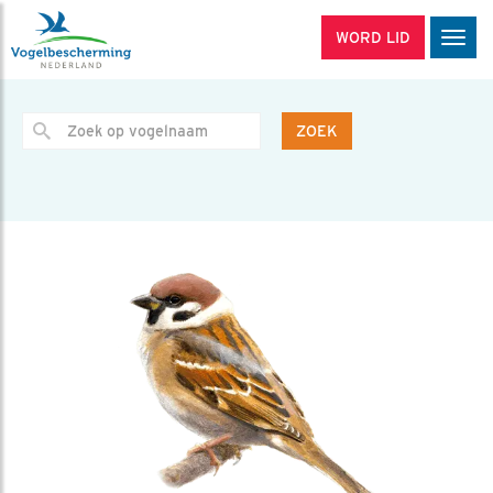
WORD LID
Men
ZOEK