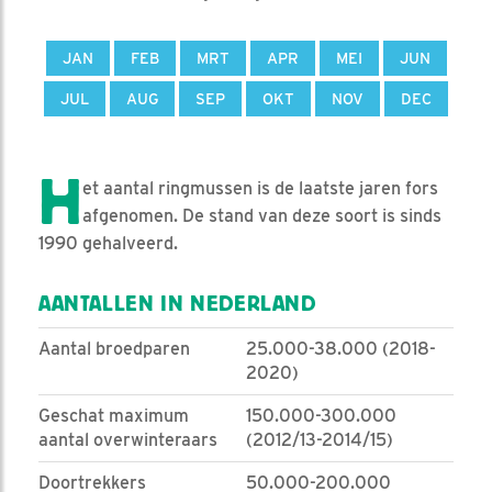
JAN
FEB
MRT
APR
MEI
JUN
JUL
AUG
SEP
OKT
NOV
DEC
H
et aantal ringmussen is de laatste jaren fors
afgenomen. De stand van deze soort is sinds
1990 gehalveerd.
AANTALLEN IN NEDERLAND
Aantal broedparen
25.000-38.000 (2018-
2020)
Geschat maximum
150.000-300.000
aantal overwinteraars
(2012/13-2014/15)
Doortrekkers
50.000-200.000