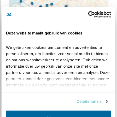
Leaflet
| Powered by
Esri
| ©
OpenStreetMap
contributors ©
CARTO
Bron en meer waarnemingen:
Waarneming.nl
Deze website maakt gebruik van cookies
Kijktip
We gebruiken cookies om content en advertenties te 
In het landelijk gebied op erven. In de winter vaak
personaliseren, om functies voor social media te bieden 
te gast op voedertafels.
en om ons websiteverkeer te analyseren. Ook delen we 
informatie over uw gebruik van onze site met onze 
IN EUROPA
partners voor social media, adverteren en analyse. Deze 
Ringmussen komen in geheel Europa voor, maar
partners kunnen deze gegevens combineren met andere 
weinig of niet in het uiterste westen (Ierland) en
informatie die u aan ze heeft verstrekt of die ze hebben 
noorden (Lapland).
verzameld op basis van uw gebruik van hun services.
Details tonen
Meer informatie
BirdLife International