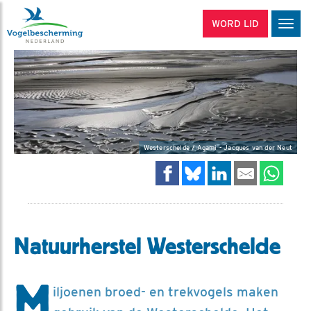
WORD LID
Men
Westerschelde / Agami - Jacques van der Neut
Natuurherstel Westerschelde
M
iljoenen broed- en trekvogels maken