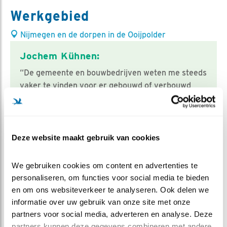
Werkgebied
Nijmegen en de dorpen in de Ooijpolder
Jochem Kühnen:
“De gemeente en bouwbedrijven weten me steeds
vaker te vinden voor er gebouwd of verbouwd
gaat worden. Omdat een gebouw er minstens 50
jaar zal staan, vind ik dat ik zo echt een verschil
kan maken.”
Deze website maakt gebruik van cookies
Contact Stadsvogeladviseur
We gebruiken cookies om content en advertenties te 
personaliseren, om functies voor social media te bieden 
Titel
De heer
Mevrouw
en om ons websiteverkeer te analyseren. Ook delen we 
informatie over uw gebruik van onze site met onze 
Voorlttrs
partners voor social media, adverteren en analyse. Deze 
partners kunnen deze gegevens combineren met andere 