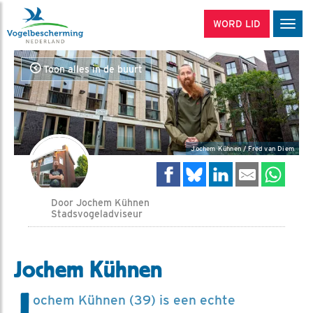
WORD LID
Men
Toon alles in de buurt
Jochem Kühnen / Fred van Diem
Door Jochem Kühnen
Stadsvogeladviseur
Jochem Kühnen
J
ochem Kühnen (39) is een echte