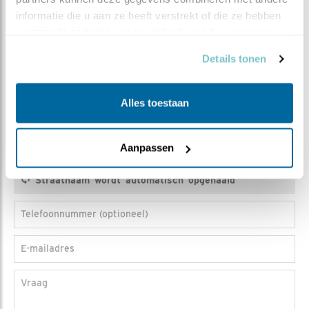
Tussenv.
informatie die u aan ze heeft verstrekt of die ze hebben 
verzameld op basis van uw gebruik van hun services.
Achternaam
Details tonen
Postcode
Alles toestaan
Huisnr.
Toev.
Aanpassen
Telefoonnummer (optioneel)
E-mailadres
Vraag