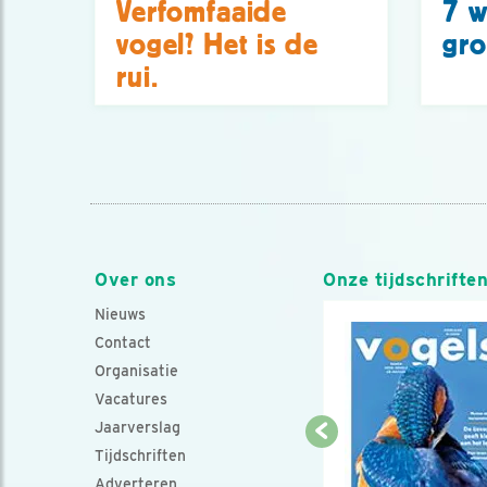
Verfomfaaide
7 w
vogel? Het is de
gro
rui.
Over ons
Onze tijdschrifte
Nieuws
Contact
Organisatie
Vacatures
Jaarverslag
Tijdschriften
Adverteren