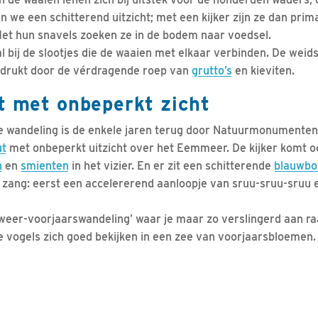
n we een schitterend uitzicht; met een kijker zijn ze dan prima
. Met hun snavels zoeken ze in de bodem naar voedsel.
l bij de slootjes die de waaien met elkaar verbinden. De weid
drukt door de vérdragende roep van
grutto’s
en kieviten.
t met onbeperkt zicht
e wandeling is de enkele jaren terug door Natuurmonumenten 
ut
met onbeperkt uitzicht over het Eemmeer. De kijker komt o
n
en
smienten
in het vizier. En er zit een schitterende
blauwbo
n zang: eerst een accelererend aanloopje van sruu-sruu-sruu e
iweer-voorjaarswandeling’ waar je maar zo verslingerd aan raa
 de vogels zich goed bekijken in een zee van voorjaarsbloemen