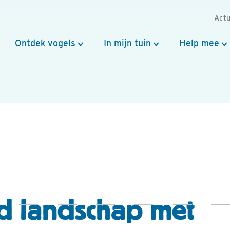
Actu
Ontdek vogels
In mijn tuin
Help mee
d landschap met