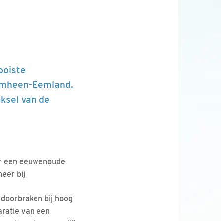
ooiste
kemheen-Eemland.
oksel van de
ver een eeuwenoude
eer bij
e doorbraken bij hoog
aratie van een