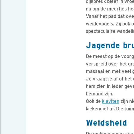
dijkbreuk bleef in vr
nu om de meertjes hee
Vanaf het pad dat ove
weidevogels. Zij ook o
spectaculaire wandeli
Jagende bru
De meest op de voorg
verspreid over het gr
massaal en met veel g
Je vraagt je af of het
hem zien in ieder ge
bemand zijn.
Ook de
kieviten
zijn n
kiekendief af. Die tui
Weidsheid
De ondiepe oevers van