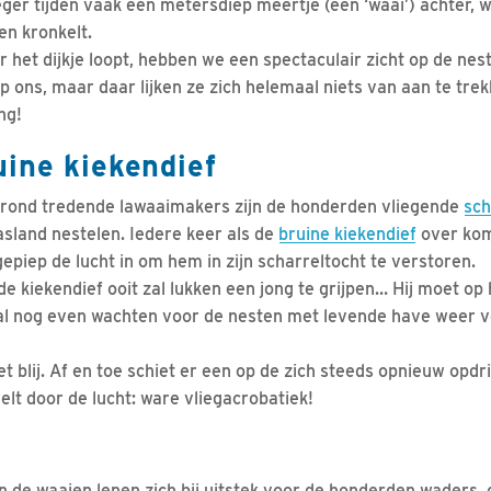
oeger tijden vaak een metersdiep meertje (een ‘waai’) achter,
n kronkelt.
r het dijkje loopt, hebben we een spectaculair zicht op de nes
p ons, maar daar lijken ze zich helemaal niets van aan te tre
ng!
ine kiekendief
rond tredende lawaaimakers zijn de honderden vliegende
sch
asland nestelen. Iedere keer als de
bruine kiekendief
over kom
epiep de lucht in om hem in zijn scharreltocht te verstoren.
 de kiekendief ooit zal lukken een jong te grijpen… Hij moet o
val nog even wachten voor de nesten met levende have weer v
iet blij. Af en toe schiet er een op de zich steeds opnieuw opd
melt door de lucht: ware vliegacrobatiek!
 de waaien lenen zich bij uitstek voor de honderden waders, o