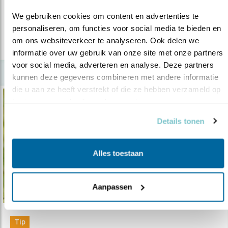
We gebruiken cookies om content en advertenties te 
lees meer
personaliseren, om functies voor social media te bieden en 
om ons websiteverkeer te analyseren. Ook delen we 
informatie over uw gebruik van onze site met onze partners 
voor social media, adverteren en analyse. Deze partners 
kunnen deze gegevens combineren met andere informatie 
die u aan ze heeft verstrekt of die ze hebben verzameld op 
basis van uw gebruik van hun services.
Details tonen
Alles toestaan
Aanpassen
Tip