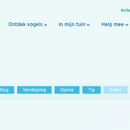
Actu
Ontdek vogels
In mijn tuin
Help mee
Blog
Verdieping
Opinie
Tip
Video