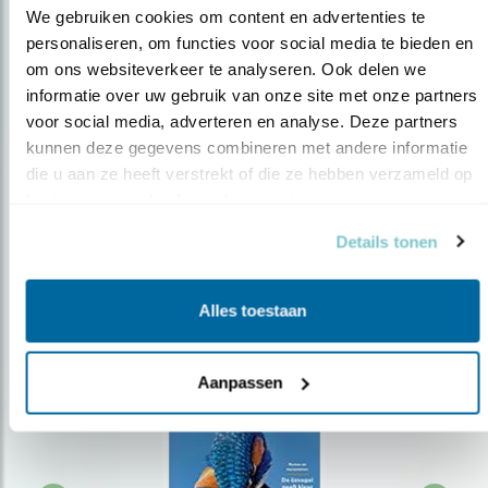
We gebruiken cookies om content en advertenties te 
personaliseren, om functies voor social media te bieden en 
om ons websiteverkeer te analyseren. Ook delen we 
Op de hoogte blijven?
informatie over uw gebruik van onze site met onze partners 
Meld je aan en ontvang nieuws, inspiratie, acties en tips
voor social media, adverteren en analyse. Deze partners 
over vogels en activiteiten van Vogelbescherming.
kunnen deze gegevens combineren met andere informatie 
die u aan ze heeft verstrekt of die ze hebben verzameld op 
AANMELDEN VOGELNIEUWS
basis van uw gebruik van hun services.
Details tonen
Volg ons via social media
Alles toestaan
Aanpassen