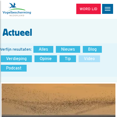
WORD LID
Men
Actueel
Alles
Nieuws
Blog
Verfijn resultaten:
Verdieping
Opinie
Tip
Video
Podcast