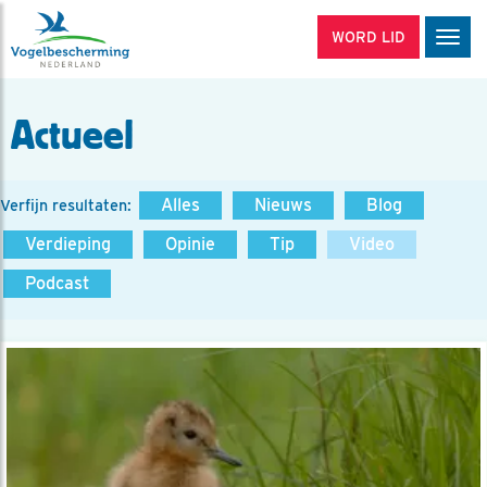
WORD LID
Men
Actueel
Alles
Nieuws
Blog
Verfijn resultaten:
Verdieping
Opinie
Tip
Video
Podcast