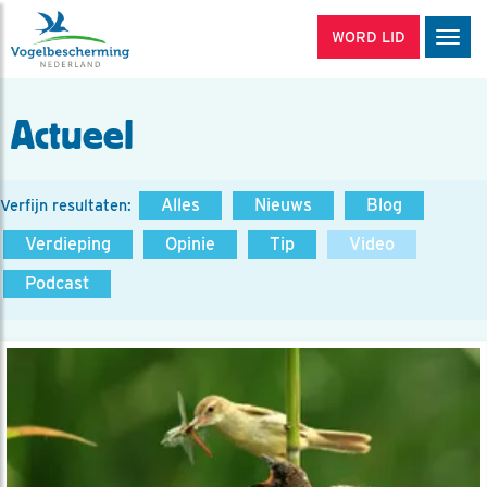
WORD LID
Men
Actueel
Alles
Nieuws
Blog
Verfijn resultaten:
Verdieping
Opinie
Tip
Video
Podcast