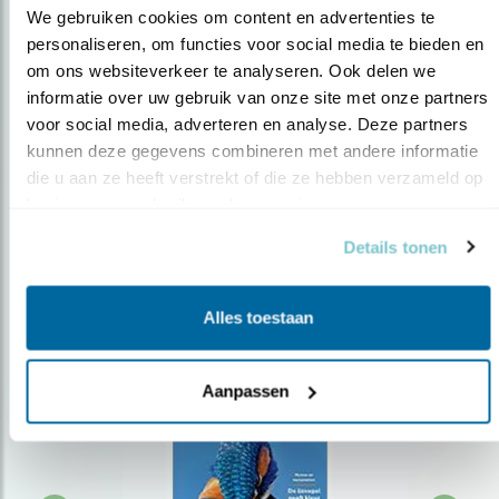
We gebruiken cookies om content en advertenties te 
personaliseren, om functies voor social media te bieden en 
om ons websiteverkeer te analyseren. Ook delen we 
Op de hoogte blijven?
informatie over uw gebruik van onze site met onze partners 
Meld je aan en ontvang nieuws, inspiratie, acties en tips
voor social media, adverteren en analyse. Deze partners 
over vogels en activiteiten van Vogelbescherming.
kunnen deze gegevens combineren met andere informatie 
die u aan ze heeft verstrekt of die ze hebben verzameld op 
AANMELDEN VOGELNIEUWS
basis van uw gebruik van hun services.
Details tonen
Volg ons via social media
Alles toestaan
Aanpassen