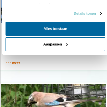
basis van uw gebruik van hun services.
Details tonen
Alles toestaan
Video
De zanglijster: blij gestemd
Aanpassen
21.02.23
Een echte voorjaarsbode is de zanglijster.
lees meer