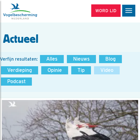
WORD LID
Men
Actueel
Alles
Nieuws
Blog
Verfijn resultaten:
Verdieping
Opinie
Tip
Video
Podcast