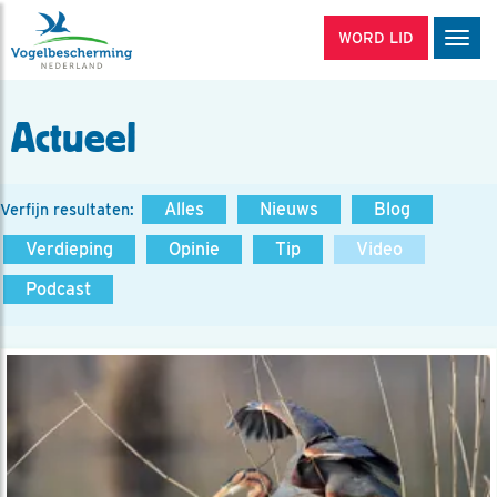
WORD LID
Men
Actueel
Alles
Nieuws
Blog
Verfijn resultaten:
Verdieping
Opinie
Tip
Video
Podcast