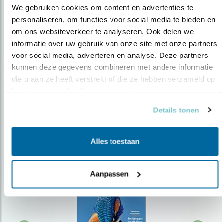
We gebruiken cookies om content en advertenties te 
personaliseren, om functies voor social media te bieden en 
om ons websiteverkeer te analyseren. Ook delen we 
Op de hoogte blijven?
informatie over uw gebruik van onze site met onze partners 
Meld je aan en ontvang nieuws, inspiratie, acties en tips
voor social media, adverteren en analyse. Deze partners 
over vogels en activiteiten van Vogelbescherming.
kunnen deze gegevens combineren met andere informatie 
die u aan ze heeft verstrekt of die ze hebben verzameld op 
AANMELDEN VOGELNIEUWS
basis van uw gebruik van hun services.
Details tonen
Volg ons via social media
Alles toestaan
Aanpassen