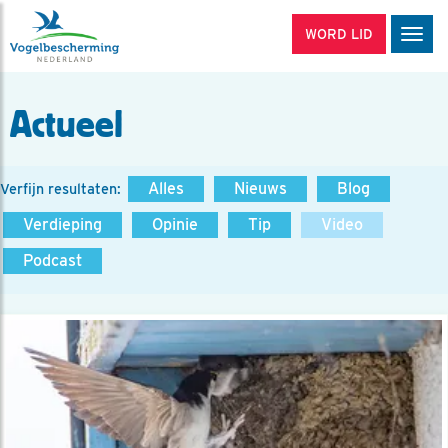
WORD LID
Men
Actueel
Alles
Nieuws
Blog
Verfijn resultaten:
Verdieping
Opinie
Tip
Video
Podcast