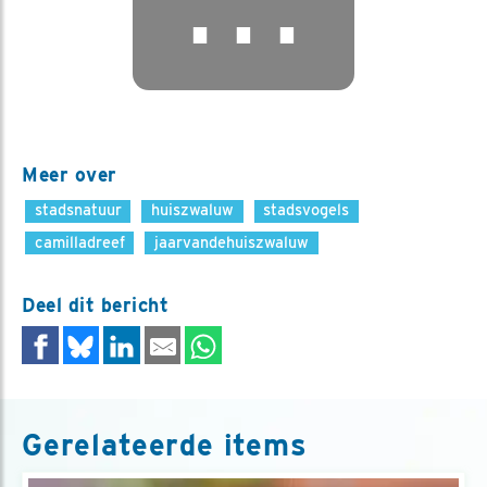
⋯
Meer over
stadsnatuur
huiszwaluw
stadsvogels
camilladreef
jaarvandehuiszwaluw
Deel dit bericht
Gerelateerde items