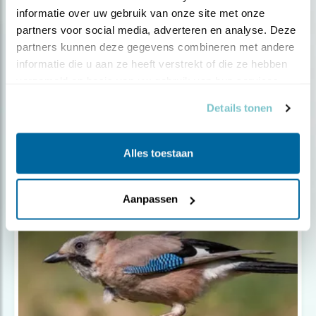
informatie over uw gebruik van onze site met onze 
partners voor social media, adverteren en analyse. Deze 
partners kunnen deze gegevens combineren met andere 
Nieuws
informatie die u aan ze heeft verstrekt of die ze hebben 
verzameld op basis van uw gebruik van hun services.
Een vogelvriendelijke openbare ruimte
Details tonen
Alles toestaan
Populair
Aanpassen