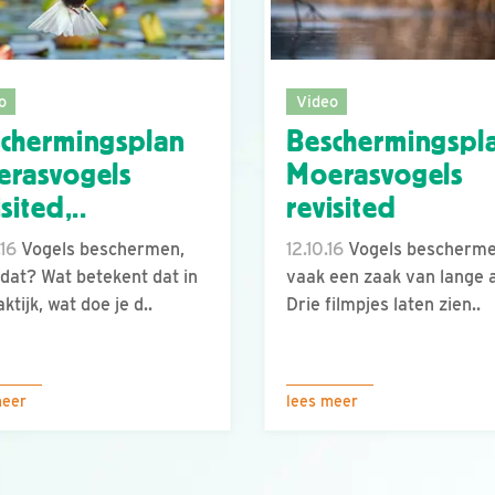
o
Video
chermingsplan
Beschermingspl
rasvogels
Moerasvogels
sited,..
revisited
.16
Vogels beschermen,
12.10.16
Vogels bescherme
 dat? Wat betekent dat in
vaak een zaak van lange 
ktijk, wat doe je d..
Drie filmpjes laten zien..
meer
lees meer