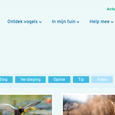
Actu
Ontdek vogels
In mijn tuin
Help mee
Blog
Verdieping
Opinie
Tip
Video