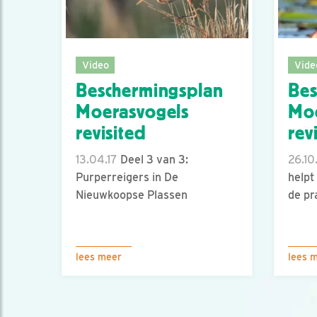
Video
Vide
Beschermingsplan
Bes
Moerasvogels
Moe
revisited
revi
13.04.17
Deel 3 van 3:
26.10
Purperreigers in De
helpt
Nieuwkoopse Plassen
de pra
lees meer
lees 