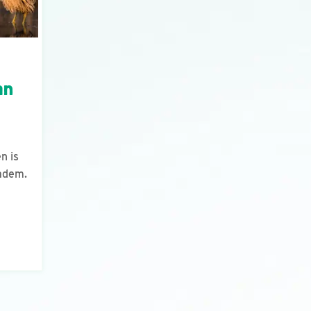
an
n is
adem.