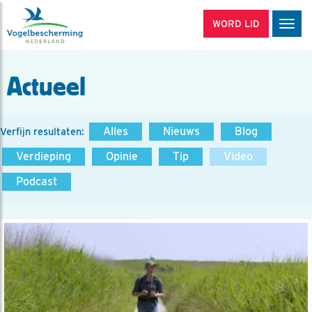
WORD LID
Men
Actueel
Alles
Nieuws
Blog
Verfijn resultaten:
Verdieping
Opinie
Tip
Video
Podcast