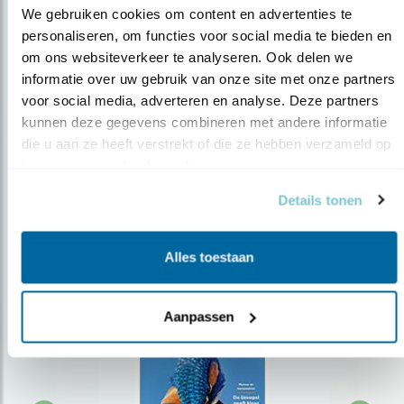
We gebruiken cookies om content en advertenties te 
personaliseren, om functies voor social media te bieden en 
om ons websiteverkeer te analyseren. Ook delen we 
Op de hoogte blijven?
informatie over uw gebruik van onze site met onze partners 
Meld je aan en ontvang nieuws, inspiratie, acties en tips
voor social media, adverteren en analyse. Deze partners 
over vogels en activiteiten van Vogelbescherming.
kunnen deze gegevens combineren met andere informatie 
die u aan ze heeft verstrekt of die ze hebben verzameld op 
AANMELDEN VOGELNIEUWS
basis van uw gebruik van hun services.
Details tonen
Volg ons via social media
Alles toestaan
Aanpassen