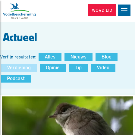
WORD LID
Men
Actueel
Alles
Nieuws
Blog
Verfijn resultaten:
Verdieping
Opinie
Tip
Video
Podcast