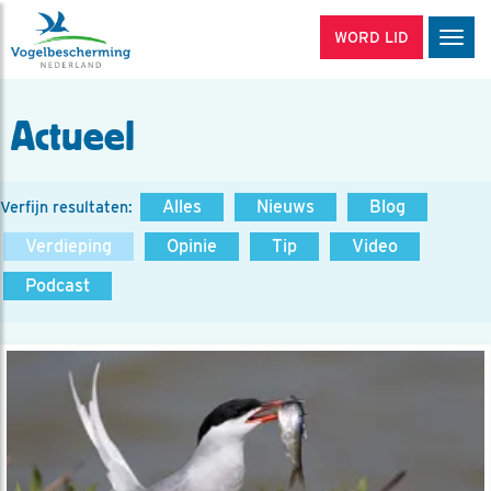
WORD LID
Men
Actueel
Alles
Nieuws
Blog
Verfijn resultaten:
Verdieping
Opinie
Tip
Video
Podcast