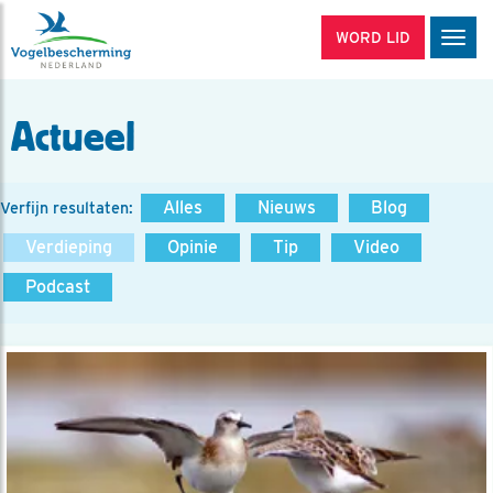
WORD LID
Men
Actueel
Alles
Nieuws
Blog
Verfijn resultaten:
Verdieping
Opinie
Tip
Video
Podcast