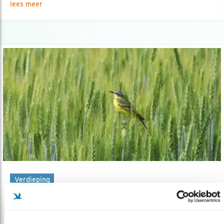
lees meer
Verdieping
Herkenning van ‘gele kwikken’
11.04.17
‘Onze eigen’ gele kwikstaarten komen nu