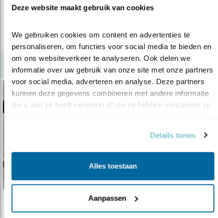
Nederland binnen en zorgen gauw voo..
Deze website maakt gebruik van cookies
We gebruiken cookies om content en advertenties te 
lees meer
personaliseren, om functies voor social media te bieden en 
om ons websiteverkeer te analyseren. Ook delen we 
informatie over uw gebruik van onze site met onze partners 
voor social media, adverteren en analyse. Deze partners 
kunnen deze gegevens combineren met andere informatie 
die u aan ze heeft verstrekt of die ze hebben verzameld op 
basis van uw gebruik van hun services.
Details tonen
Alles toestaan
Aanpassen
Verdieping