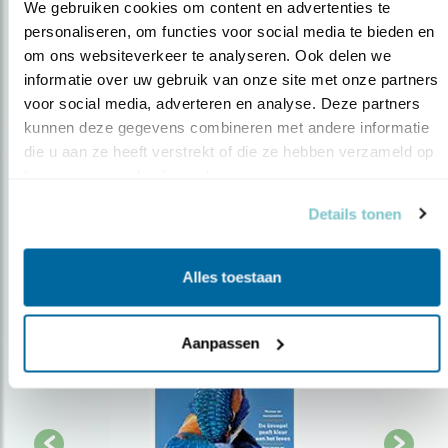
We gebruiken cookies om content en advertenties te 
personaliseren, om functies voor social media te bieden en 
Op de hoogte blijven?
om ons websiteverkeer te analyseren. Ook delen we 
informatie over uw gebruik van onze site met onze partners 
Meld je aan en ontvang nieuws, inspiratie, acties en tips
voor social media, adverteren en analyse. Deze partners 
over vogels en activiteiten van Vogelbescherming.
kunnen deze gegevens combineren met andere informatie 
AANMELDEN VOGELNIEUWS
die u aan ze heeft verstrekt of die ze hebben verzameld op 
basis van uw gebruik van hun services.
Volg ons via social media
Details tonen
Alles toestaan
Aanpassen