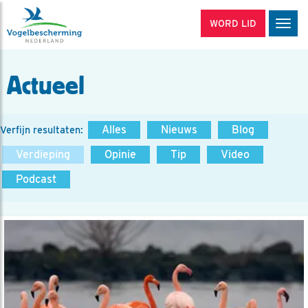
WORD LID
Men
Actueel
Alles
Nieuws
Blog
Verfijn resultaten:
Verdieping
Opinie
Tip
Video
Podcast