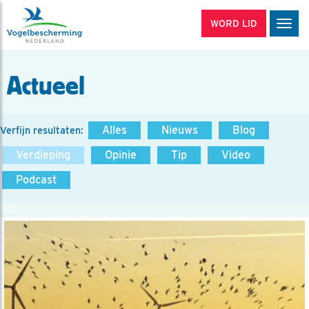
WORD LID
Men
Actueel
Alles
Nieuws
Blog
Verfijn resultaten:
Verdieping
Opinie
Tip
Video
Podcast