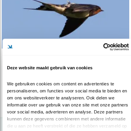
Verdieping
Deze website maakt gebruik van cookies
Zenderonderzoek zet bescherming in gang
04.06.20
Fijne voorbeelden van wat zenderonderzoek
We gebruiken cookies om content en advertenties te 
kán opleveren.
personaliseren, om functies voor social media te bieden en 
om ons websiteverkeer te analyseren. Ook delen we 
informatie over uw gebruik van onze site met onze partners 
lees meer
voor social media, adverteren en analyse. Deze partners 
kunnen deze gegevens combineren met andere informatie 
die u aan ze heeft verstrekt of die ze hebben verzameld op 