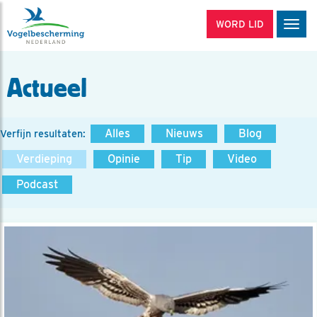
WORD LID
Men
Actueel
Alles
Nieuws
Blog
Verfijn resultaten:
Verdieping
Opinie
Tip
Video
Podcast