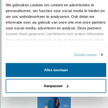
We gebruiken cookies om content en advertenties te 
personaliseren, om functies voor social media te bieden en 
om ons websiteverkeer te analyseren. Ook delen we 
Op de hoogte blijven?
informatie over uw gebruik van onze site met onze partners 
Meld je aan en ontvang nieuws, inspiratie, acties en tips
voor social media, adverteren en analyse. Deze partners 
over vogels en activiteiten van Vogelbescherming.
kunnen deze gegevens combineren met andere informatie 
die u aan ze heeft verstrekt of die ze hebben verzameld op 
AANMELDEN VOGELNIEUWS
basis van uw gebruik van hun services.
Details tonen
Volg ons via social media
Alles toestaan
Aanpassen