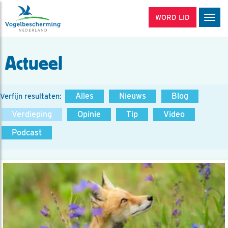
WORD LID
Men
Actueel
Alles
Nieuws
Blog
Verfijn resultaten:
Verdieping
Opinie
Tip
Video
Podcast