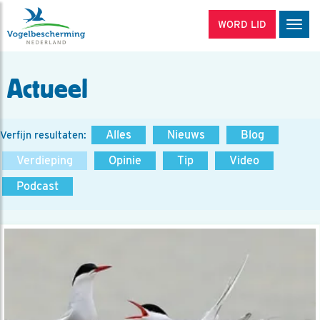
WORD LID
Men
Actueel
Alles
Nieuws
Blog
Verfijn resultaten:
Verdieping
Opinie
Tip
Video
Podcast