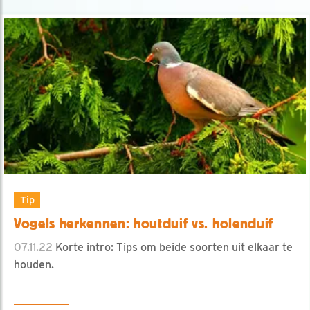
Tip
Vogels herkennen: houtduif vs. holenduif
07.11.22
Korte intro: Tips om beide soorten uit elkaar te
houden.