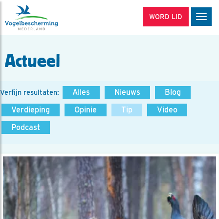
WORD LID
Men
Actueel
Alles
Nieuws
Blog
Verfijn resultaten:
Verdieping
Opinie
Tip
Video
Podcast