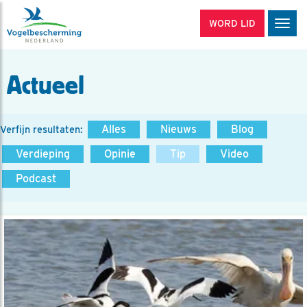
WORD LID
Men
Actueel
Alles
Nieuws
Blog
Verfijn resultaten:
Verdieping
Opinie
Tip
Video
Podcast