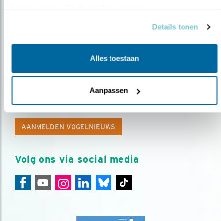
basis van uw gebruik van hun services.
Details tonen
Alles toestaan
Op de hoogte blijven?
Aanpassen
Meld je aan en ontvang nieuws, inspiratie, acties en tips
over vogels en activiteiten van Vogelbescherming.
AANMELDEN VOGELNIEUWS
Volg ons via social media