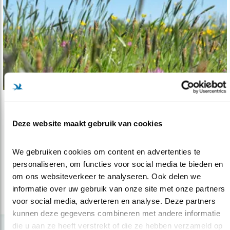
Tip
Deze website maakt gebruik van cookies
Nieuwe ‘Samen voor Biodiversiteitsprijs’
08.01.20
Nieuwe prijs voor samenwerking boeren en
We gebruiken cookies om content en advertenties te 
burgers.
personaliseren, om functies voor social media te bieden en 
om ons websiteverkeer te analyseren. Ook delen we 
informatie over uw gebruik van onze site met onze partners 
lees meer
voor social media, adverteren en analyse. Deze partners 
kunnen deze gegevens combineren met andere informatie 
die u aan ze heeft verstrekt of die ze hebben verzameld op 