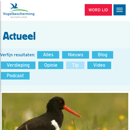
WORD LID
Men
Actueel
Alles
Nieuws
Blog
Verfijn resultaten:
Verdieping
Opinie
Tip
Video
Podcast