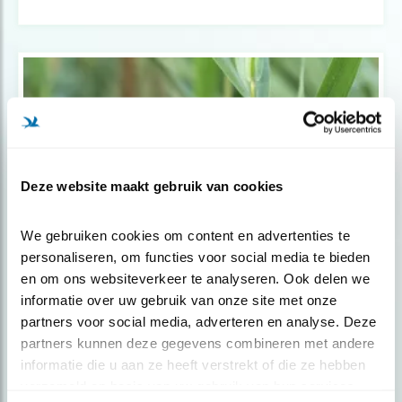
Deze website maakt gebruik van cookies
We gebruiken cookies om content en advertenties te 
personaliseren, om functies voor social media te bieden 
Nieuws
en om ons websiteverkeer te analyseren. Ook delen we 
informatie over uw gebruik van onze site met onze 
Te veel schadelijke effecten bestrijding..
partners voor social media, adverteren en analyse. Deze 
partners kunnen deze gegevens combineren met andere 
informatie die u aan ze heeft verstrekt of die ze hebben 
verzameld op basis van uw gebruik van hun services.