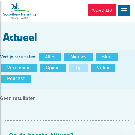
WORD LID
Men
Actueel
Alles
Nieuws
Blog
Verfijn resultaten:
Verdieping
Opinie
Tip
Video
Podcast
Geen resultaten.