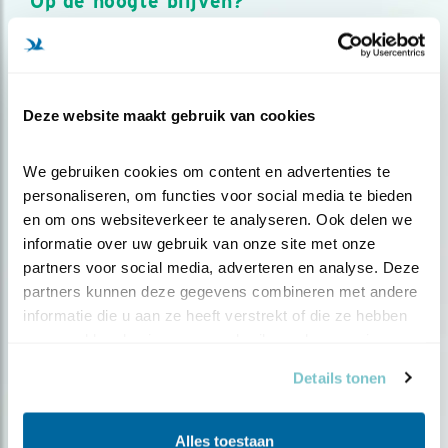
Op de hoogte blijven?
Meld je aan en ontvang nieuws, inspiratie, acties en tips
over vogels en activiteiten van Vogelbescherming.
AANMELDEN VOGELNIEUWS
Deze website maakt gebruik van cookies
Volg ons via social media
We gebruiken cookies om content en advertenties te 
personaliseren, om functies voor social media te bieden 
en om ons websiteverkeer te analyseren. Ook delen we 
informatie over uw gebruik van onze site met onze 
partners voor social media, adverteren en analyse. Deze 
partners kunnen deze gegevens combineren met andere 
informatie die u aan ze heeft verstrekt of die ze hebben 
verzameld op basis van uw gebruik van hun services.
Details tonen
Alles toestaan