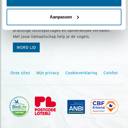
Ontvang 5 x Vogels voor € 36,00 per jaar
Aanpassen
Vogels is het tijdschrift voor onze leden, met
prachtige fotoreportages en opmerkelijke verhalen.
Met jouw lidmaatschap help je de vogels.
WORD LID
Onze sites
Mijn privacy
Cookieverklaring
Colofon