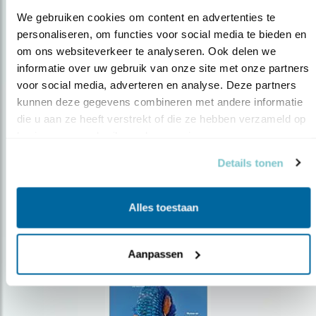
We gebruiken cookies om content en advertenties te 
personaliseren, om functies voor social media te bieden en 
om ons websiteverkeer te analyseren. Ook delen we 
Op de hoogte blijven?
informatie over uw gebruik van onze site met onze partners 
voor social media, adverteren en analyse. Deze partners 
Meld je aan en ontvang nieuws, inspiratie, acties en tips
over vogels en activiteiten van Vogelbescherming.
kunnen deze gegevens combineren met andere informatie 
die u aan ze heeft verstrekt of die ze hebben verzameld op 
AANMELDEN VOGELNIEUWS
basis van uw gebruik van hun services.
Details tonen
Volg ons via social media
Alles toestaan
Aanpassen