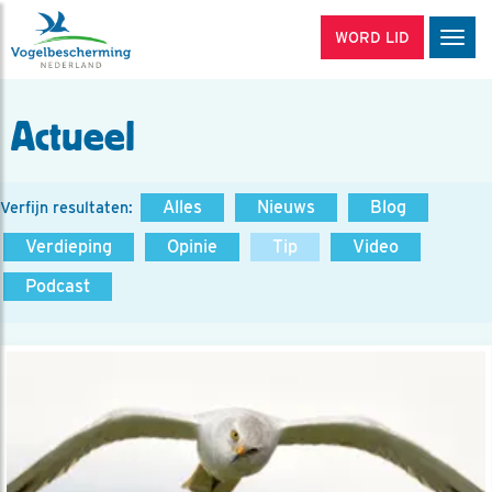
WORD LID
Men
Actueel
Alles
Nieuws
Blog
Verfijn resultaten:
Verdieping
Opinie
Tip
Video
Podcast