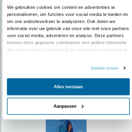
We gebruiken cookies om content en advertenties te 
personaliseren, om functies voor social media te bieden en 
om ons websiteverkeer te analyseren. Ook delen we 
Op de hoogte blijven?
informatie over uw gebruik van onze site met onze partners 
voor social media, adverteren en analyse. Deze partners 
Meld je aan en ontvang nieuws, inspiratie, acties en tips
over vogels en activiteiten van Vogelbescherming.
kunnen deze gegevens combineren met andere informatie 
die u aan ze heeft verstrekt of die ze hebben verzameld op 
AANMELDEN VOGELNIEUWS
basis van uw gebruik van hun services.
Details tonen
Volg ons via social media
Alles toestaan
Aanpassen