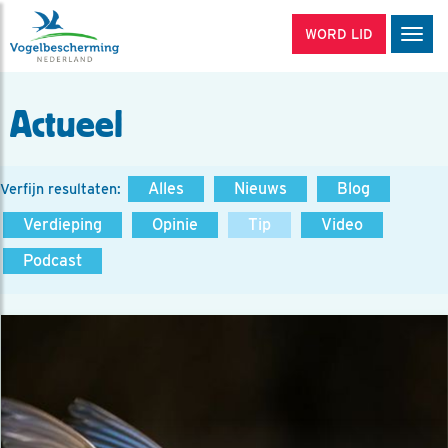
WORD LID
Men
Actueel
Alles
Nieuws
Blog
Verfijn resultaten:
Verdieping
Opinie
Tip
Video
Podcast