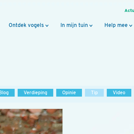
Actu
Ontdek vogels
In mijn tuin
Help mee
Blog
Verdieping
Opinie
Tip
Video