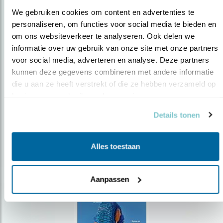
We gebruiken cookies om content en advertenties te 
personaliseren, om functies voor social media te bieden en 
om ons websiteverkeer te analyseren. Ook delen we 
Op de hoogte blijven?
informatie over uw gebruik van onze site met onze partners 
voor social media, adverteren en analyse. Deze partners 
Meld je aan en ontvang nieuws, inspiratie, acties en tips
over vogels en activiteiten van Vogelbescherming.
kunnen deze gegevens combineren met andere informatie 
die u aan ze heeft verstrekt of die ze hebben verzameld op 
AANMELDEN VOGELNIEUWS
basis van uw gebruik van hun services.
Details tonen
Volg ons via social media
Alles toestaan
Aanpassen