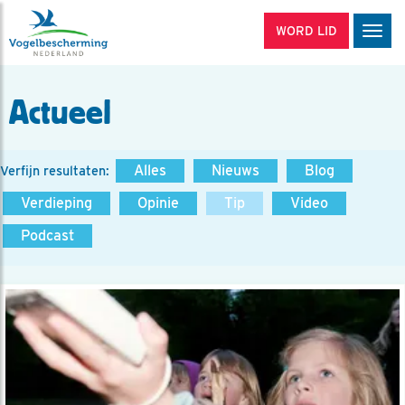
WORD LID
Men
Actueel
Alles
Nieuws
Blog
Verfijn resultaten:
Verdieping
Opinie
Tip
Video
Podcast