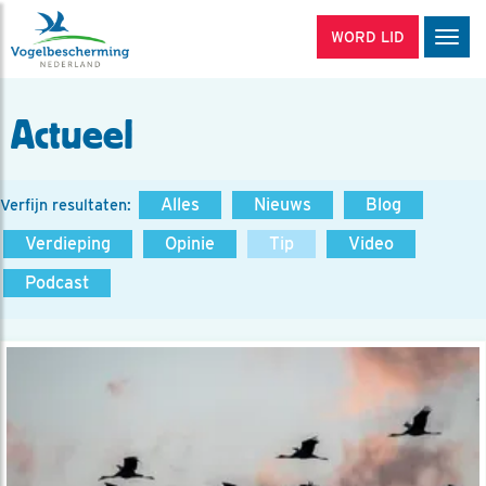
WORD LID
Men
Actueel
Alles
Nieuws
Blog
Verfijn resultaten:
Verdieping
Opinie
Tip
Video
Podcast