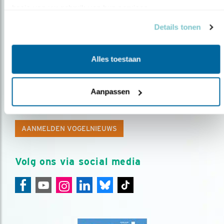
basis van uw gebruik van hun services.
Details tonen
Alles toestaan
Op de hoogte blijven?
Aanpassen
Meld je aan en ontvang nieuws, inspiratie, acties en tips
over vogels en activiteiten van Vogelbescherming.
AANMELDEN VOGELNIEUWS
Volg ons via social media