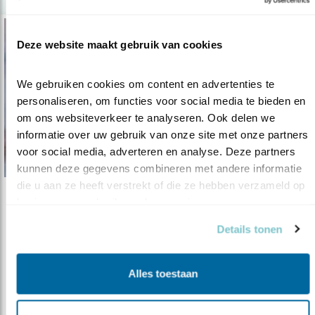
Deze website maakt gebruik van cookies
We gebruiken cookies om content en advertenties te 
personaliseren, om functies voor social media te bieden en 
om ons websiteverkeer te analyseren. Ook delen we 
informatie over uw gebruik van onze site met onze partners 
voor social media, adverteren en analyse. Deze partners 
kunnen deze gegevens combineren met andere informatie 
die u aan ze heeft verstrekt of die ze hebben verzameld op 
basis van uw gebruik van hun services.
Tip
Ongerijmde Vogellocaties
Details tonen
13.09.18
Plekken die je niet voor mogelijk houdt als rijke
vogelparadijzen.
Alles toestaan