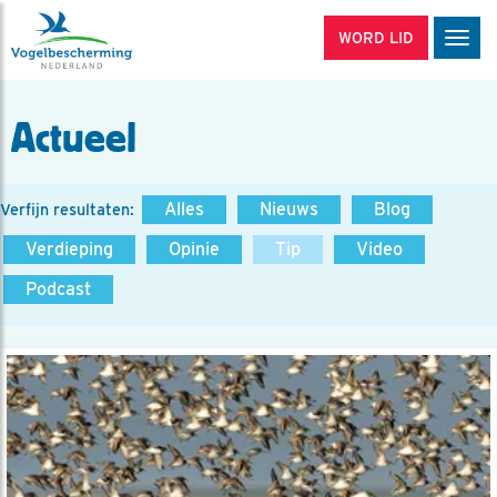
WORD LID
Men
Actueel
Alles
Nieuws
Blog
Verfijn resultaten:
Verdieping
Opinie
Tip
Video
Podcast