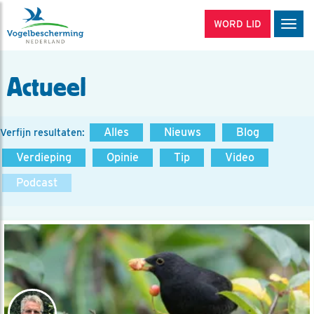
WORD LID
Men
Actueel
Alles
Nieuws
Blog
Verfijn resultaten:
Verdieping
Opinie
Tip
Video
Podcast