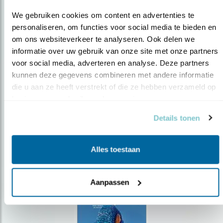
We gebruiken cookies om content en advertenties te 
personaliseren, om functies voor social media te bieden en 
om ons websiteverkeer te analyseren. Ook delen we 
Op de hoogte blijven?
informatie over uw gebruik van onze site met onze partners 
voor social media, adverteren en analyse. Deze partners 
Meld je aan en ontvang nieuws, inspiratie, acties en tips
kunnen deze gegevens combineren met andere informatie 
over vogels en activiteiten van Vogelbescherming.
die u aan ze heeft verstrekt of die ze hebben verzameld op 
AANMELDEN VOGELNIEUWS
basis van uw gebruik van hun services.
Details tonen
Volg ons via social media
Alles toestaan
Aanpassen