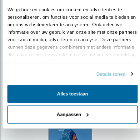
We gebruiken cookies om content en advertenties te 
personaliseren, om functies voor social media te bieden en 
om ons websiteverkeer te analyseren. Ook delen we 
Op de hoogte blijven?
informatie over uw gebruik van onze site met onze partners 
voor social media, adverteren en analyse. Deze partners 
Meld je aan en ontvang nieuws, inspiratie, acties en tips
kunnen deze gegevens combineren met andere informatie 
over vogels en activiteiten van Vogelbescherming.
die u aan ze heeft verstrekt of die ze hebben verzameld op 
AANMELDEN VOGELNIEUWS
basis van uw gebruik van hun services.
Details tonen
Volg ons via social media
Alles toestaan
Aanpassen