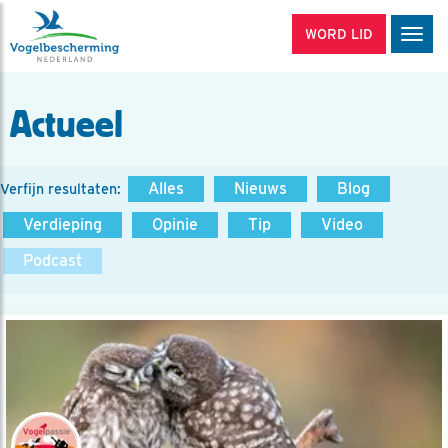
WORD LID
Men
Actueel
Alles
Nieuws
Blog
Verfijn resultaten:
Verdieping
Opinie
Tip
Video
Podcast