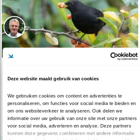
Podcast
Deze website maakt gebruik van cookies
Jaar van de Merel
07.10.22
Merelweetjes, onderzoeksresultaten van het
We gebruiken cookies om content en advertenties te 
Jaar van de Merel en tuintips.
personaliseren, om functies voor social media te bieden en 
om ons websiteverkeer te analyseren. Ook delen we 
Rob Buiter
informatie over uw gebruik van onze site met onze partners 
voor social media, adverteren en analyse. Deze partners 
lees meer
kunnen deze gegevens combineren met andere informatie 