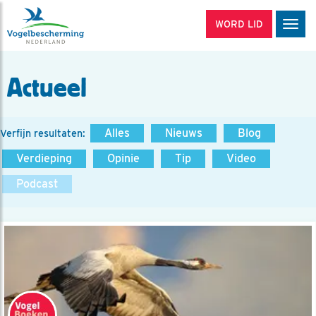
WORD LID
Men
Actueel
Alles
Nieuws
Blog
Verfijn resultaten:
Verdieping
Opinie
Tip
Video
Podcast