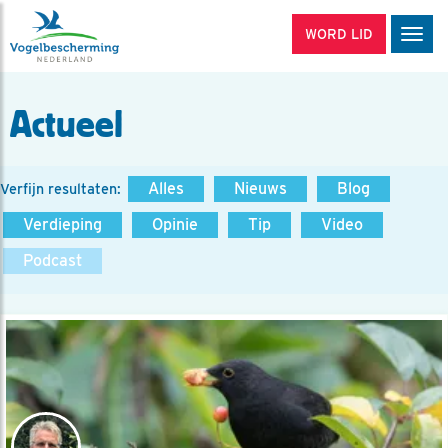
WORD LID
Men
Actueel
Alles
Nieuws
Blog
Verfijn resultaten:
Verdieping
Opinie
Tip
Video
Podcast