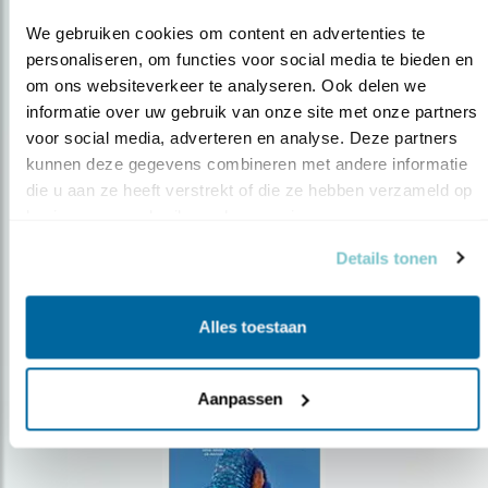
We gebruiken cookies om content en advertenties te 
personaliseren, om functies voor social media te bieden en 
om ons websiteverkeer te analyseren. Ook delen we 
Op de hoogte blijven?
informatie over uw gebruik van onze site met onze partners 
voor social media, adverteren en analyse. Deze partners 
Meld je aan en ontvang nieuws, inspiratie, acties en tips
kunnen deze gegevens combineren met andere informatie 
over vogels en activiteiten van Vogelbescherming.
die u aan ze heeft verstrekt of die ze hebben verzameld op 
AANMELDEN VOGELNIEUWS
basis van uw gebruik van hun services.
Details tonen
Volg ons via social media
Alles toestaan
Aanpassen