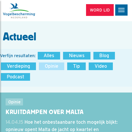
WORD LID
Men
Actueel
Alles
Nieuws
Blog
Verfijn resultaten:
Verdieping
Opinie
Tip
Video
Podcast
Opinie
KRUITDAMPEN OVER MALTA
14.04.15
Hoe het onbestaanbare toch mogelijk blijkt:
opnieuw opent Malta de jacht op kwartel en