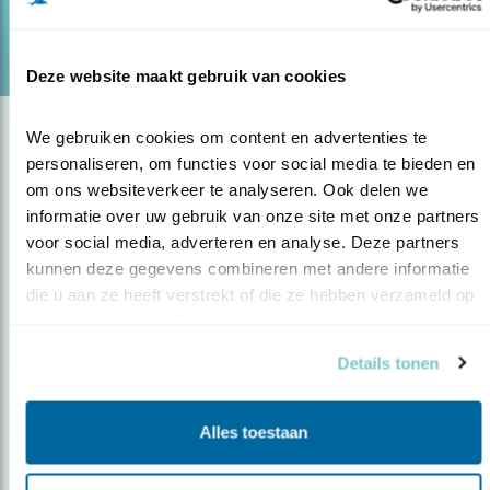
lees meer
Deze website maakt gebruik van cookies
We gebruiken cookies om content en advertenties te 
personaliseren, om functies voor social media te bieden en 
om ons websiteverkeer te analyseren. Ook delen we 
informatie over uw gebruik van onze site met onze partners 
voor social media, adverteren en analyse. Deze partners 
kunnen deze gegevens combineren met andere informatie 
die u aan ze heeft verstrekt of die ze hebben verzameld op 
Op de hoogte blijven?
basis van uw gebruik van hun services.
Meld je aan en ontvang nieuws, inspiratie, acties en tips
Details tonen
over vogels en activiteiten van Vogelbescherming.
AANMELDEN VOGELNIEUWS
Alles toestaan
Volg ons via social media