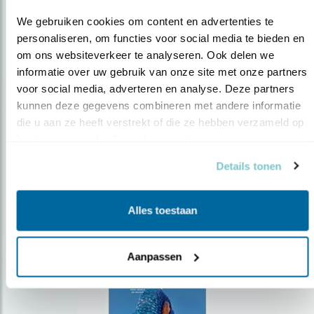
We gebruiken cookies om content en advertenties te 
personaliseren, om functies voor social media te bieden en 
om ons websiteverkeer te analyseren. Ook delen we 
Op de hoogte blijven?
informatie over uw gebruik van onze site met onze partners 
voor social media, adverteren en analyse. Deze partners 
Meld je aan en ontvang nieuws, inspiratie, acties en tips
kunnen deze gegevens combineren met andere informatie 
over vogels en activiteiten van Vogelbescherming.
die u aan ze heeft verstrekt of die ze hebben verzameld op 
AANMELDEN VOGELNIEUWS
basis van uw gebruik van hun services.
Details tonen
Volg ons via social media
Alles toestaan
Aanpassen