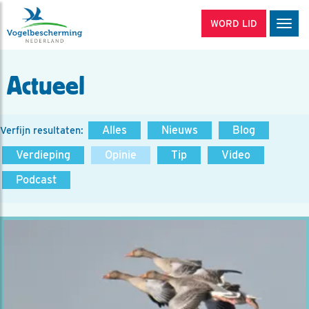
WORD LID
Men
Actueel
Alles
Nieuws
Blog
Verfijn resultaten:
Verdieping
Opinie
Tip
Video
Podcast