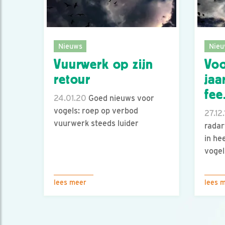
Nieuws
Nieu
Vuurwerk op zijn
Voo
retour
jaa
fee.
24.01.20
Goed nieuws voor
vogels: roep op verbod
27.12.
vuurwerk steeds luider
radar
in he
vogel
lees meer
lees 