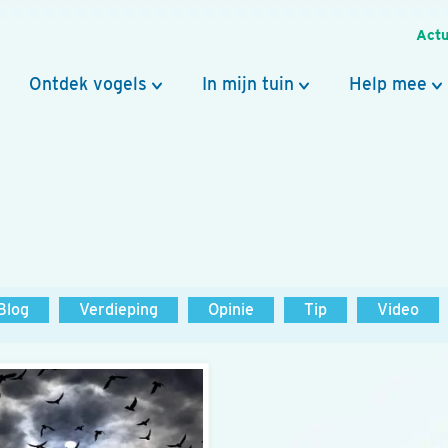
Actu
Ontdek vogels
In mijn tuin
Help mee
Blog
Verdieping
Opinie
Tip
Video