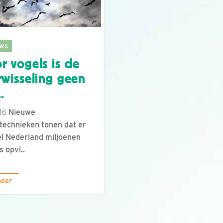
ws
r vogels is de
rwisseling geen
.
16
Nieuwe
technieken tonen dat er
el Nederland miljoenen
s opvl..
meer