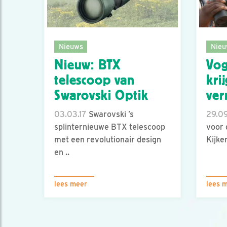
Nieuws
Nieu
Nieuw: BTX
Vog
telescoop van
kri
Swarovski Optik
ver
03.03.17
Swarovski ’s
29.09
splinternieuwe BTX telescoop
voor 
met een revolutionair design
Kijke
en ..
lees meer
lees 