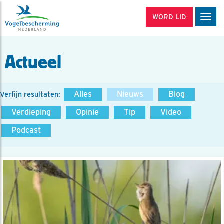
WORD LID
Men
Actueel
Alles
Nieuws
Blog
Verfijn resultaten:
Verdieping
Opinie
Tip
Video
Podcast